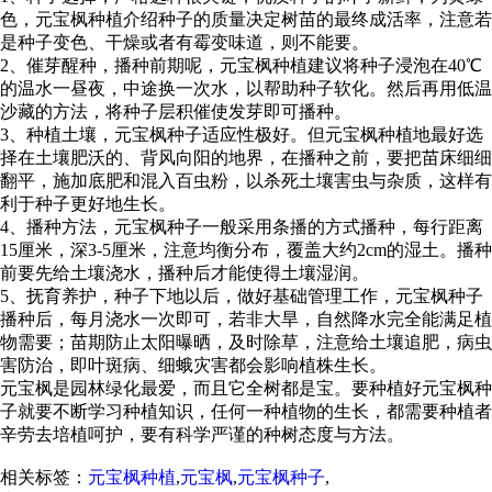
色，元宝枫种植介绍种子的质量决定树苗的最终成活率，注意若
是种子变色、干燥或者有霉变味道，则不能要。
2、催芽醒种，播种前期呢，元宝枫种植建议将种子浸泡在40℃
的温水一昼夜，中途换一次水，以帮助种子软化。然后再用低温
沙藏的方法，将种子层积催使发芽即可播种。
3、种植土壤，元宝枫种子适应性极好。但元宝枫种植地最好选
择在土壤肥沃的、背风向阳的地界，在播种之前，要把苗床细细
翻平，施加底肥和混入百虫粉，以杀死土壤害虫与杂质，这样有
利于种子更好地生长。
4、播种方法，元宝枫种子一般采用条播的方式播种，每行距离
15厘米，深3-5厘米，注意均衡分布，覆盖大约2cm的湿土。播种
前要先给土壤浇水，播种后才能使得土壤湿润。
5、抚育养护，种子下地以后，做好基础管理工作，元宝枫种子
播种后，每月浇水一次即可，若非大旱，自然降水完全能满足植
物需要；苗期防止太阳曝晒，及时除草，注意给土壤追肥，病虫
害防治，即叶斑病、细蛾灾害都会影响植株生长。
元宝枫是园林绿化最爱，而且它全树都是宝。要种植好元宝枫种
子就要不断学习种植知识，任何一种植物的生长，都需要种植者
辛劳去培植呵护，要有科学严谨的种树态度与方法。
相关标签：
元宝枫种植
,
元宝枫
,
元宝枫种子
,