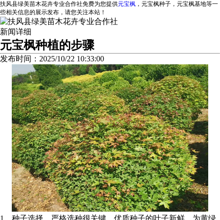
扶风县绿美苗木花卉专业合作社免费为您提供
元宝枫
，元宝枫种子，元宝枫基地等一
些相关信息的展示发布，请您关注本站！
新闻详细
元宝枫种植的步骤
发布时间：2025/10/22 10:33:00
1、种子选择，严格选种很关键，优质种子的叶子新鲜，为黄绿