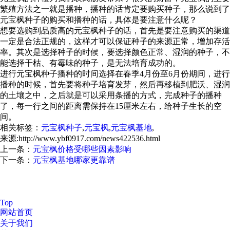
繁殖方法之一就是播种，播种的话肯定要购买种子，那么说到了
元宝枫种子的购买和播种的话，具体是要注意什么呢？
想要选购到品质高的元宝枫种子的话，首先是要注意购买的渠道
一定是合法正规的，这样才可以保证种子的来源正常，增加存活
率。其次是选择种子的时候，要选择颜色正常、湿润的种子，不
能选择干枯、有霉味的种子，是无法培育成功的。
进行元宝枫种子播种的时间选择在春季4月份至6月份期间，进行
播种的时候，首先要将种子培育发芽，然后再移植到肥沃、湿润
的土壤之中，之后就是可以采用条播的方式，完成种子的播种
了，每一行之间的距离需保持在15厘米左右，给种子生长的空
间。
相关标签：
元宝枫种子
,
元宝枫
,
元宝枫基地
,
来源:http://www.ybf0917.com/news422536.html
上一条：
元宝枫价格受哪些因素影响
下一条：
元宝枫基地哪家更靠谱
元宝枫怎么样？元宝枫种子哪家便宜？元宝枫基地哪家好？扶风
县绿美苗木花卉专业合作社主要提供元宝枫,元宝枫种子,元宝枫
基地,元宝枫苗价格
Top
网站首页
关于我们