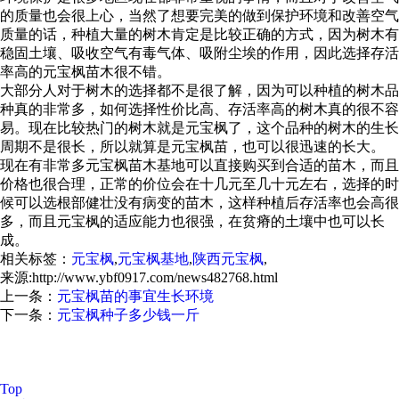
的质量也会很上心，当然了想要完美的做到保护环境和改善空气
质量的话，种植大量的树木肯定是比较正确的方式，因为树木有
稳固土壤、吸收空气有毒气体、吸附尘埃的作用，因此选择存活
率高的元宝枫苗木很不错。
大部分人对于树木的选择都不是很了解，因为可以种植的树木品
种真的非常多，如何选择性价比高、存活率高的树木真的很不容
易。现在比较热门的树木就是元宝枫了，这个品种的树木的生长
周期不是很长，所以就算是元宝枫苗，也可以很迅速的长大。
现在有非常多元宝枫苗木基地可以直接购买到合适的苗木，而且
价格也很合理，正常的价位会在十几元至几十元左右，选择的时
候可以选根部健壮没有病变的苗木，这样种植后存活率也会高很
多，而且元宝枫的适应能力也很强，在贫瘠的土壤中也可以长
成。
相关标签：
元宝枫
,
元宝枫基地
,
陕西元宝枫
,
来源:http://www.ybf0917.com/news482768.html
上一条：
元宝枫苗的事宜生长环境
下一条：
元宝枫种子多少钱一斤
元宝枫怎么样？元宝枫种子哪家便宜？元宝枫基地哪家好？扶风
县绿美苗木花卉专业合作社主要提供元宝枫,元宝枫种子,元宝枫
基地,元宝枫苗价格
Top