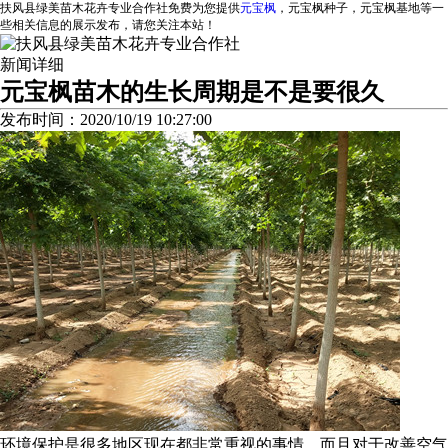
扶风县绿美苗木花卉专业合作社免费为您提供
元宝枫
，元宝枫种子，元宝枫基地等一
些相关信息的展示发布，请您关注本站！
新闻详细
元宝枫苗木的生长周期是不是要很久
发布时间：2020/10/19 10:27:00
环境保护是很多地区现在都非常重视的事情，而且对于改善空气