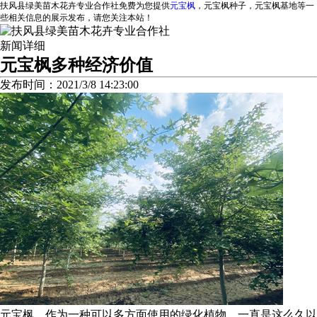
扶风县绿美苗木花卉专业合作社免费为您提供
元宝枫
，元宝枫种子，元宝枫基地等一
些相关信息的展示发布，请您关注本站！
新闻详细
元宝枫多种经济价值
发布时间：2021/3/8 14:23:00
元宝枫，作为一种可以多方面使用的绿化植物，一直是这么久以