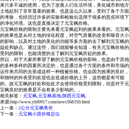
来只多不减的使用，也为了改善人们生活环境，美化城市和地方
土地起到了非常显著的效果。也是这么久以来，受到了各个方面
的考验，也经历过许多的实验和检验出适用于很多的恶劣环境下
的净化环境。这也是直接决定了元宝枫价格。
元宝枫价格的限制主要先来看元宝枫起到的效果来看的。元宝枫
的效果也是从对土地的绿化程度，对空气质量的改变和噪音大小
的影响，以及对土地的美化的功能等多方面的去了解到元宝枫的
益处和缺点。通过这些，我们就能够去知道，有关元宝枫价格的
受到的限制，也能清楚的去了解到元宝枫所起的效果。
所以，对于大家所希望了解的元宝枫价格的影响，也是由于其他
的多种多样的因素所决定的，也是通过各个方面的条件和市场的
运作来共同的去形成这样一种植被价格。也会因为效果的良好，
和独特的外表受到欢迎也会造成价格的上升，这些都是有可能
的。故元宝枫的好处和短处才会使得价格受到限制，但是对于元
宝枫良好的效果是不会有多少影响的。。
相关标签：
元宝枫
,
元宝枫基地
,
陕西元宝枫
,
来源:http://www.ybf0917.com/news568350.html
上一条：
2公分元宝枫售价
下一条：
元宝枫小苗价格定位
元宝枫怎么样？元宝枫种子哪家便宜？元宝枫基地哪家好？扶风
县绿美苗木花卉专业合作社主要提供元宝枫,元宝枫种子,元宝枫