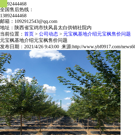
13892444468
全国售后热线：
13892444468
邮箱：1092912543@qq.com
地址：陕西省宝鸡市扶风县太白供销社院内
当前位置：
首页
>
公司动态
>
元宝枫基地介绍元宝枫售价问题
元宝枫基地介绍元宝枫售价问题
发布日期：2021/4/26 9:43:00 来源:http://www.ybf0917.com/news6