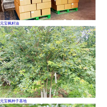
元宝枫籽油
元宝枫种子基地