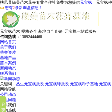
扶风县绿美苗木花卉专业合作社免费为您提供
元宝枫
，元宝枫种
您有
2
条新询盘信息！
元宝枫苗木-规格齐全
基地自产直销· 元宝枫一站式服务
咨询热线：
13892444468
网站首页
关于我们
荣誉资质
基地产品
苗木案例
新闻动态
联系我们
关键词：
丛生元宝枫批发
元宝枫球批发
元宝枫种子基地
元宝枫
网站导航
公司动态
常见问题
联系我们
咨询热线