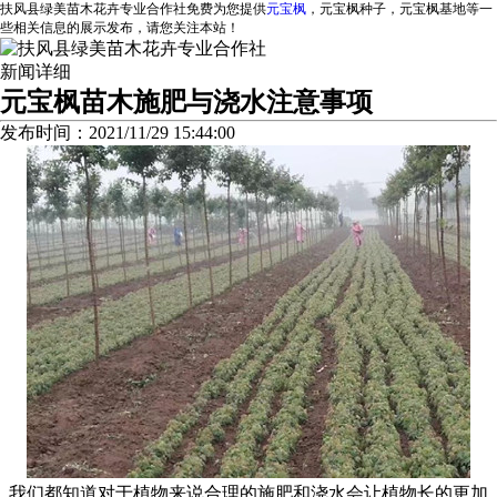
扶风县绿美苗木花卉专业合作社免费为您提供
元宝枫
，元宝枫种子，元宝枫基地等一
些相关信息的展示发布，请您关注本站！
新闻详细
元宝枫苗木施肥与浇水注意事项
发布时间：2021/11/29 15:44:00
我们都知道对于植物来说合理的施肥和浇水会让植物长的更加