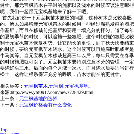
健壮。那元宝枫苗木在平时的施肥以及浇水的时候应该注意哪些
呢，我们一起跟元宝枫基地来了解一下吧。
首先我们说一下元宝枫苗木施肥的问题，这种树木是比较喜肥
的。所以如果移栽元宝枫苗木的时候用一些经过腐熟发酵的圈肥
作基肥，而且在移栽前把基肥和要用土壤充分的拌匀。道了每年
的夏初季节的时候，可以追施一些氮肥。这个时候施的氮肥比较
利于元宝枫苗木恢复树势。让它能长的更快，到了秋天快要结束
的时候，要给元宝枫苗木浇水。这个时候可以再施腐叶肥或者是
牛马粪等。当元宝枫苗木移栽超高三年以后，每年只需要在春季
的时候施肥就可以了。元宝枫苗木要特别注意水分的管理，一定
要浇好头三水。后面的每个月浇一次水。而且浇水后要适当进行
松土，这样让根系保证充分的呼吸，苗木才能长的更健壮。
相关标签：
元宝枫苗木
,
元宝枫
,
元宝枫基地
,
来源:http://www.ybf0917.com/news728429.html
上一条：
元宝枫基地的选择
下一条：
元宝枫价格会有什么变化
元宝枫怎么样？元宝枫种子哪家便宜？元宝枫基地哪家好？扶风
县绿美苗木花卉专业合作社主要提供元宝枫,元宝枫种子,元宝枫
基地,元宝枫苗价格
Top