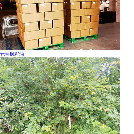
元宝枫籽油