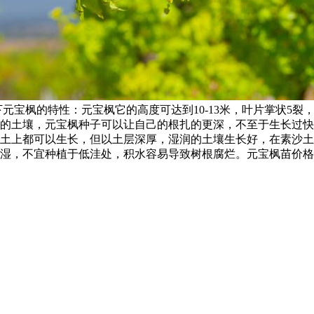
枫的特性：元宝枫它的高度可达到10-13米，叶片掌状5裂，长5
的土壤，元宝枫种子可以让自己的根扎的更深，不至于生长过快
上都可以生长，但以土层深厚，湿润的土壤生长好，在素沙土中生
湿，不宜种植于低洼处，积水容易导致树根腐烂。元宝枫苗价格