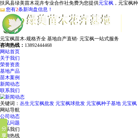
扶风县绿美苗木花卉专业合作社免费为您提供
元宝枫
，元宝枫种
您有
2
条新询盘信息！
元宝枫苗木-规格齐全
基地自产直销· 元宝枫一站式服务
咨询热线：
13892444468
网站首页
关于我们
荣誉资质
基地产品
苗木案例
新闻动态
联系我们
关键词：
丛生元宝枫批发
元宝枫球批发
元宝枫种子基地
元宝枫
网站导航
公司动态
常见问题
联系我们
咨询热线