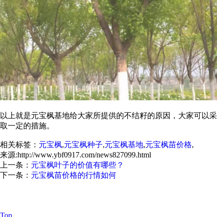
以上就是元宝枫基地给大家所提供的不结籽的原因，大家可以采
取一定的措施。
相关标签：
元宝枫
,
元宝枫种子
,
元宝枫基地
,
元宝枫苗价格
,
来源:http://www.ybf0917.com/news827099.html
上一条：
元宝枫叶子的价值有哪些？
下一条：
元宝枫苗价格的行情如何
元宝枫怎么样？元宝枫种子哪家便宜？元宝枫基地哪家好？扶风
县绿美苗木花卉专业合作社主要提供元宝枫,元宝枫种子,元宝枫
基地,元宝枫苗价格
Top