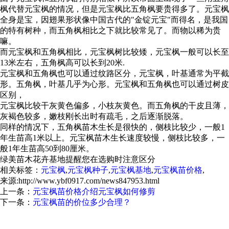
枫代替元宝枫的情况，但是元宝枫比五角枫要贵得多了。元宝枫
全身是宝，因翅果形状像中国古代的"金锭元宝"而得名，是我国
的特有树种，而五角枫相比之下就比较常见了。而物以稀为贵
嘛。
而元宝枫和五角枫相比，元宝枫树比较矮，元宝枫一般可以长至
13米左右，五角枫高可以长到20米.
元宝枫和五角枫也可以通过纹路区分，元宝枫，叶基通常为平截
形。五角枫，叶基几乎为心形。元宝枫和五角枫也可以通过树皮
区别，
元宝枫比较干灰黄色偏多，小枝灰黄色。而五角枫的干皮且薄，
灰褐色较多，嫩枝刚长出时有疏毛，之后逐渐脱落。
同样的情况下，五角枫苗木生长是很快的，侧枝比较少，一般1
年生苗高1米以上。元宝枫苗木生长速度较慢，侧枝比较多，一
般1年生苗高50到80厘米。
绿美苗木花卉基地提醒您在选购时注意区分
相关标签：
元宝枫
,
元宝枫种子
,
元宝枫基地
,
元宝枫苗价格
,
来源:http://www.ybf0917.com/news847953.html
上一条：
元宝枫苗价格介绍元宝枫如何修剪
下一条：
元宝枫苗的价位多少合理？
元宝枫怎么样？元宝枫种子哪家便宜？元宝枫基地哪家好？扶风
县绿美苗木花卉专业合作社主要提供元宝枫,元宝枫种子,元宝枫