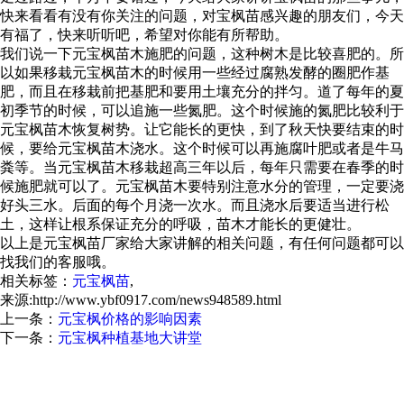
快来看看有没有你关注的问题，对宝枫苗感兴趣的朋友们，今天
有福了，快来听听吧，希望对你能有所帮助。
我们说一下元宝枫苗木施肥的问题，这种树木是比较喜肥的。所
以如果移栽元宝枫苗木的时候用一些经过腐熟发酵的圈肥作基
肥，而且在移栽前把基肥和要用土壤充分的拌匀。道了每年的夏
初季节的时候，可以追施一些氮肥。这个时候施的氮肥比较利于
元宝枫苗木恢复树势。让它能长的更快，到了秋天快要结束的时
候，要给元宝枫苗木浇水。这个时候可以再施腐叶肥或者是牛马
粪等。当元宝枫苗木移栽超高三年以后，每年只需要在春季的时
候施肥就可以了。元宝枫苗木要特别注意水分的管理，一定要浇
好头三水。后面的每个月浇一次水。而且浇水后要适当进行松
土，这样让根系保证充分的呼吸，苗木才能长的更健壮。
以上是元宝枫苗厂家给大家讲解的相关问题，有任何问题都可以
找我们的客服哦。
相关标签：
元宝枫苗
,
来源:http://www.ybf0917.com/news948589.html
上一条：
元宝枫价格的影响因素
下一条：
元宝枫种植基地大讲堂
元宝枫怎么样？元宝枫种子哪家便宜？元宝枫基地哪家好？扶风
县绿美苗木花卉专业合作社主要提供元宝枫,元宝枫种子,元宝枫
基地,元宝枫苗价格