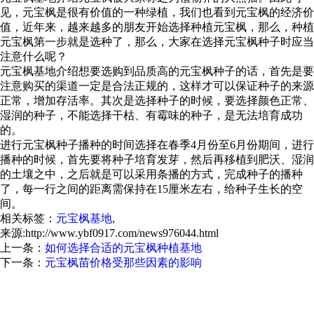
见，元宝枫是很有价值的一种绿植，我们也看到元宝枫的经济价
值，近年来，越来越多的朋友开始选择种植元宝枫，那么，种植
元宝枫第一步就是选种了，那么，大家在选择元宝枫种子时应当
注意什么呢？
元宝枫基地介绍想要选购到品质高的元宝枫种子的话，首先是要
注意购买的渠道一定是合法正规的，这样才可以保证种子的来源
正常，增加存活率。其次是选择种子的时候，要选择颜色正常、
湿润的种子，不能选择干枯、有霉味的种子，是无法培育成功
的。
进行元宝枫种子播种的时间选择在春季4月份至6月份期间，进行
播种的时候，首先要将种子培育发芽，然后再移植到肥沃、湿润
的土壤之中，之后就是可以采用条播的方式，完成种子的播种
了，每一行之间的距离需保持在15厘米左右，给种子生长的空
间。
相关标签：
元宝枫基地
,
来源:http://www.ybf0917.com/news976044.html
上一条：
如何选择合适的元宝枫种植基地
下一条：
元宝枫苗价格受那些因素的影响
元宝枫怎么样？元宝枫种子哪家便宜？元宝枫基地哪家好？扶风
县绿美苗木花卉专业合作社主要提供元宝枫,元宝枫种子,元宝枫
基地,元宝枫苗价格