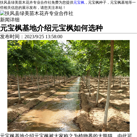
扶风县绿美苗木花卉专业合作社免费为您提供
元宝枫
，元宝枫种子，元宝枫基地等一
些相关信息的展示发布，请您关注本站！
新闻详细
元宝枫基地介绍元宝枫如何选种
发布时间：2023/9/25 13:58:00
元宝枫基地介绍元宝枫被大家称之为植物界的大熊猫。由此可