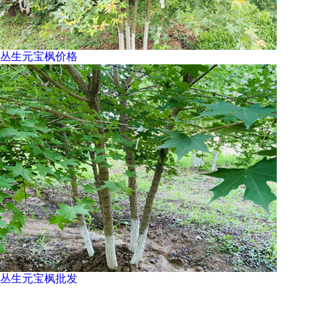
丛生元宝枫价格
丛生元宝枫批发
元宝枫怎么样？元宝枫种子哪家便宜？元宝枫基地哪家好？扶风
县绿美苗木花卉专业合作社主要提供元宝枫,元宝枫种子,元宝枫